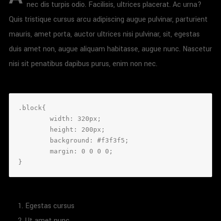
nec dis turpis odio. Facilisis, ultrices placerat. Ac urna?
Quis tristique cursus arcu adipiscing augue pulvinar, parturient
mauris, amet porta, auctor ultrices nisi pulvinar, sit, egestas
duis amet non, augue aliquam habitasse, augue nunc. Nascetur
nisi sit penatibus dapibus purus, enim non nec.
.block{

	width: 320px;

	height: 200px;

	background: #f3f3f5;

	margin: 0 0 0 0;

}
Egestas cursus
Ut amet nunc