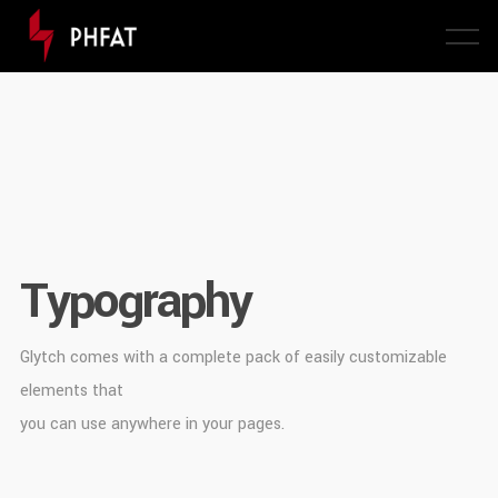
Typography
Glytch comes with a complete pack of easily customizable
elements that
you can use anywhere in your pages.