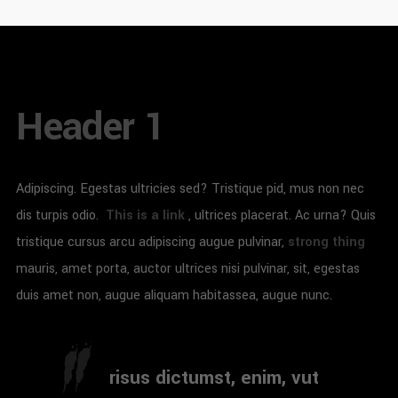
Header 1
Adipiscing. Egestas ultricies sed? Tristique pid, mus non nec
dis turpis odio.
This is a link
, ultrices placerat. Ac urna? Quis
tristique cursus arcu adipiscing augue pulvinar,
strong thing
mauris, amet porta, auctor ultrices nisi pulvinar, sit, egestas
duis amet non, augue aliquam habitassea, augue nunc.
risus dictumst, enim, vut