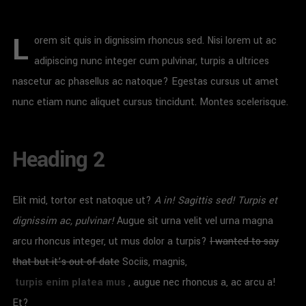
L
orem sit quis in dignissim rhoncus sed. Nisi lorem ut ac
adipiscing nunc integer cum pulvinar, turpis a ultrices
nascetur ac phasellus ac natoque? Egestas cursus ut amet
nunc etiam nunc aliquet cursus tincidunt. Montes scelerisque.
Heading 2
Elit mid, tortor est natoque ut?
A in! Sagittis sed! Turpis et
dignissim ac, pulvinar!
Augue sit urna velit vel urna magna
arcu rhoncus integer, ut mus dolor a turpis?
I wanted to say
that but it’s out of date
Sociis, magnis,
turpis enim platea mus
, augue nec rhoncus a, ac arcu a!
Et?